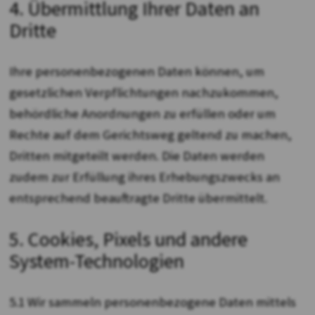
4. Übermittlung Ihrer Daten an
Dritte
Ihre personenbezogenen Daten können, um
gesetzlichen Verpflichtungen nachzukommen,
behördliche Anordnungen zu erfüllen oder um
Rechte auf dem Gerichtsweg geltend zu machen,
Dritten mitgeteilt werden. Die Daten werden
zudem zur Erfüllung ihres Erhebungszwecks an
entsprechend beauftragte Dritte übermittelt.
5. Cookies, Pixels und andere
System-Technologien
5.1 Wir sammeln personenbezogene Daten mittels