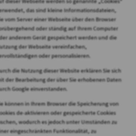
uf dieser Webseite werden so genannte „Cookies“
erwendet, das sind kleine Informationsdateien,
ie vom Server einer Webseite über den Browser
orübergehend oder ständig auf Ihrem Computer
der anderem Gerät gespeichert werden und die
utzung der Webseite vereinfachen,
ervollständigen oder personalisieren.
urch die Nutzung dieser Website erklären Sie sich
it der Bearbeitung der über Sie erhobenen Daten
urch Google einverstanden.
ie können in Ihrem Browser die Speicherung von
ookies de-aktivieren oder gespeicherte Cookies
öschen, wodurch es jedoch unter Umständen zu
iner eingeschränkten Funktionalität, zu