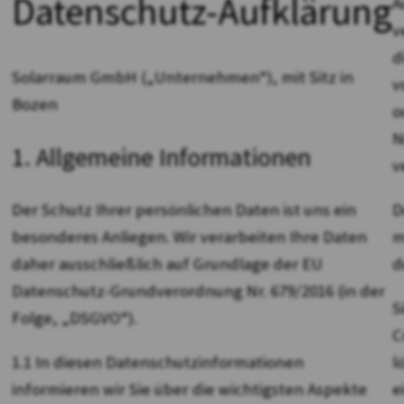
Datenschutz-Aufklärung
A
v
d
Solarraum GmbH („Unternehmen“), mit Sitz in
v
Bozen
o
N
1. Allgemeine Informationen
v
D
Der Schutz Ihrer persönlichen Daten ist uns ein
m
besonderes Anliegen. Wir verarbeiten Ihre Daten
d
daher ausschließlich auf Grundlage der EU
Datenschutz-Grundverordnung Nr. 679/2016 (in der
S
Folge, „DSGVO“).
C
l
1.1 In diesen Datenschutzinformationen
e
informieren wir Sie über die wichtigsten Aspekte