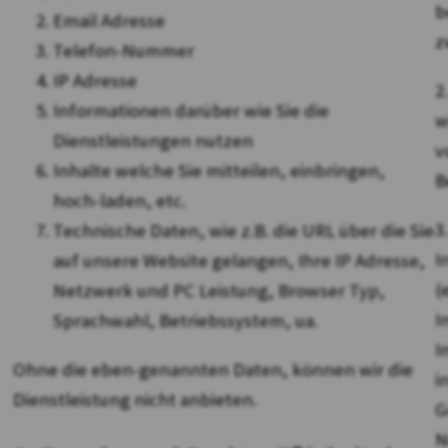
b
Email Adresse
z
Telefon-Nummer
IP Adresse
2
Informationen darüber wie Sie die
w
Dienstleistungen nutzen
v
Inhalte welche Sie mitteilen, einbringen,
B
hoch-laden, etc.
3
Technische Daten, wie z.B. die URL über die Sie
I
auf unsere Website gelangen, Ihre IP Adresse,
(
Netzwerk und PC Leistung, Browser Typ,
I
Sprachwahl, Betriebssystem, ua.
I
Ohne die eben-genannten Daten, können wir die
i
Dienstleistung nicht anbieten.
G
N