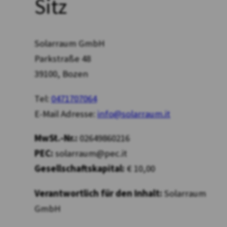
Sitz
Solarraum GmbH
Parkstraße 48
39100, Bozen
Tel:
0471707064
E-Mail Adresse:
info@solarraum.it
MwSt.-Nr.:
02649860216
PEC:
solarraum@pec.it
Gesellschaftskapital:
€ 10,00
Verantwortlich für den Inhalt:
Solarraum
GmbH