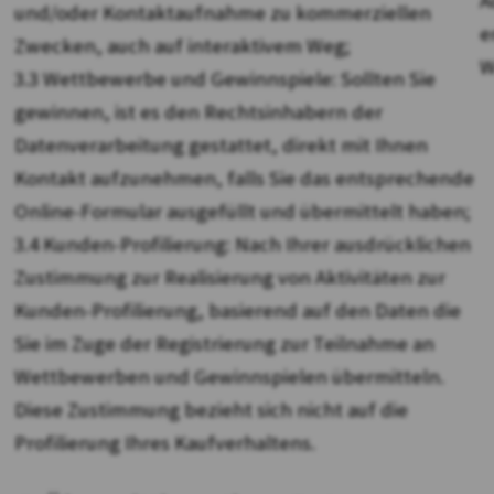
A
und/oder Kontaktaufnahme zu kommerziellen
e
Zwecken, auch auf interaktivem Weg;
W
3.3 Wettbewerbe und Gewinnspiele: Sollten Sie
gewinnen, ist es den Rechtsinhabern der
Datenverarbeitung gestattet, direkt mit Ihnen
Kontakt aufzunehmen, falls Sie das entsprechende
Online-Formular ausgefüllt und übermittelt haben;
3.4 Kunden-Profilierung: Nach Ihrer ausdrücklichen
Zustimmung zur Realisierung von Aktivitäten zur
Kunden-Profilierung, basierend auf den Daten die
Sie im Zuge der Registrierung zur Teilnahme an
Wettbewerben und Gewinnspielen übermitteln.
Diese Zustimmung bezieht sich nicht auf die
Profilierung Ihres Kaufverhaltens.