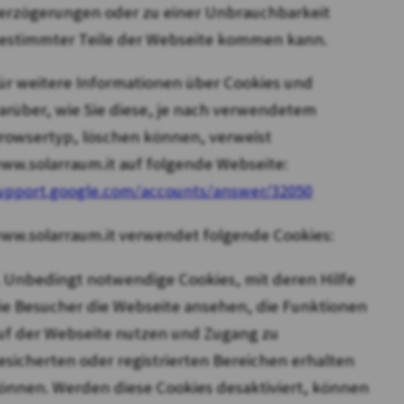
erzögerungen oder zu einer Unbrauchbarkeit
estimmter Teile der Webseite kommen kann.
ür weitere Informationen über Cookies und
arüber, wie Sie diese, je nach verwendetem
rowsertyp, löschen können, verweist
ww.solarraum.it auf folgende Webseite:
upport.google.com/accounts/answer/32050
ww.solarraum.it verwendet folgende Cookies:
. Unbedingt notwendige Cookies, mit deren Hilfe
ie Besucher die Webseite ansehen, die Funktionen
uf der Webseite nutzen und Zugang zu
esicherten oder registrierten Bereichen erhalten
önnen. Werden diese Cookies desaktiviert, können