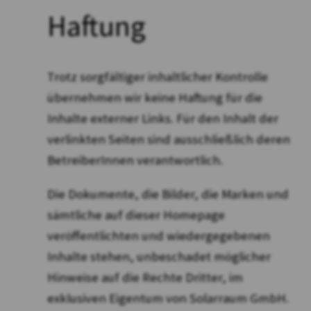
Haftung
Trotz sorgfältiger inhaltlicher Kontrolle
übernehmen wir keine Haftung für die
Inhalte externer Links. Für den Inhalt der
verlinkten Seiten sind ausschließlich deren
BetreiberInnen verantwortlich.
Die Dokumente, die Bilder, die Marken und
sämtliche auf dieser Homepage
veröffentlichten und wiedergegebenen
Inhalte stehen, unbeschadet möglicher
Hinweise auf die Rechte Dritter, im
exklusiven Eigentum von Solarraum GmbH.