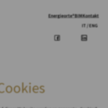
Energieorte®
BIM
Kontakt
IT
ENG
Cookies