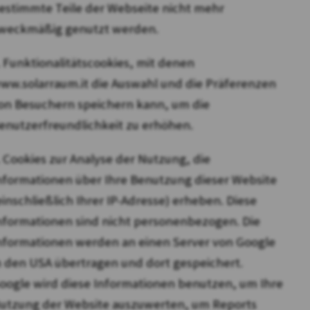
estimmte Teile der Webseite nicht mehr
weckmäßig genutzt werden.
. Funktionalitätscookies, mit denen
ww.solarraum.it die Auswahl und die Präferenzen
on Besuchern speichern kann, um die
enutzerfreundlichkeit zu erhöhen.
. Cookies zur Analyse der Nutzung, die
nformationen über Ihre Benutzung dieser Website
einschließlich Ihrer IP-Adresse) erheben. Diese
nformationen sind nicht personenbezogen. Die
nformationen werden an einen Server von Google
n den USA übertragen und dort gespeichert.
oogle wird diese Informationen benutzen, um Ihre
utzung der Website auszuwerten, um Reports