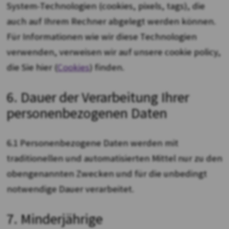
System-Technologien (cookies, pixels, tags), die
auch auf Ihrem Rechner abgelegt werden können.
Für Informationen wie wir diese Technologien
verwenden, verweisen wir auf unsere cookie policy,
die Sie hier (
Cookies
) finden.
6. Dauer der Verarbeitung Ihrer
personenbezogenen Daten
6.1 Personenbezogene Daten werden mit
traditionellen und automatisierten Mittel nur zu den
obengenannten Zwecken und für die unbedingt
notwendige Dauer verarbeitet.
7. Minderjährige