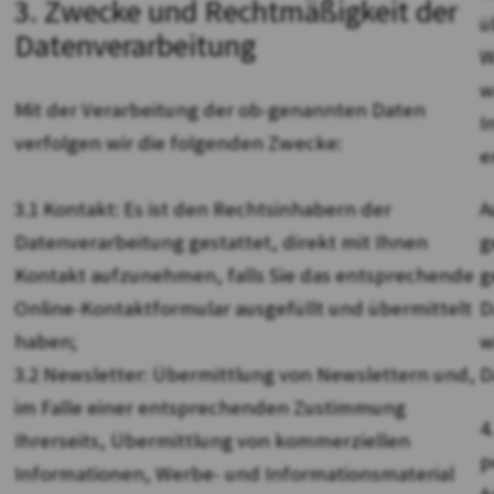
3. Zwecke und Rechtmäßigkeit der
ü
Datenverarbeitung
W
w
Mit der Verarbeitung der ob-genannten Daten
I
verfolgen wir die folgenden Zwecke:
e
3.1 Kontakt: Es ist den Rechtsinhabern der
A
Datenverarbeitung gestattet, direkt mit Ihnen
g
Kontakt aufzunehmen, falls Sie das entsprechende
g
Online-Kontaktformular ausgefüllt und übermittelt
D
haben;
w
3.2 Newsletter: Übermittlung von Newslettern und,
D
im Falle einer entsprechenden Zustimmung
4
Ihrerseits, Übermittlung von kommerziellen
p
Informationen, Werbe- und Informationsmaterial