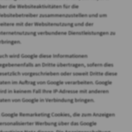
ber die Websiteaktivitäten für die
ebsitebetreiber zusammenzustellen und um
eitere mit der Websitenutzung und der
nternetnutzung verbundene Dienstleistungen zu
rbringen.
uch wird Google diese Informationen
egebenenfalls an Dritte übertragen, sofern dies
esetzlich vorgeschrieben oder soweit Dritte diese
aten im Auftrag von Google verarbeiten. Google
ird in keinem Fall Ihre IP-Adresse mit anderen
aten von Google in Verbindung bringen.
. Google Remarketing Cookies, die zum Anzeigen
ersonalisierter Werbung über das Google