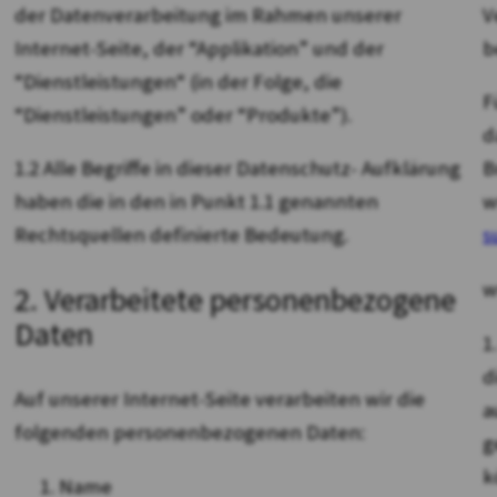
V
der Datenverarbeitung im Rahmen unserer
b
Internet-Seite, der “Applikation” und der
“Dienstleistungen“ (in der Folge, die
F
“Dienstleistungen” oder “Produkte”).
d
B
1.2 Alle Begriffe in dieser Datenschutz- Aufklärung
w
haben die in den in Punkt 1.1 genannten
s
Rechtsquellen definierte Bedeutung.
w
2. Verarbeitete personenbezogene
Daten
1
d
Auf unserer Internet-Seite verarbeiten wir die
a
folgenden personenbezogenen Daten:
g
k
Name