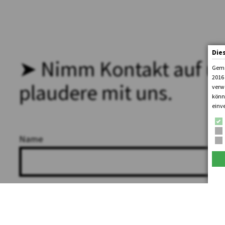
Die
➤ Nimm Kontakt auf u
Gemä
2016 
plaudere mit uns.
verw
könne
einv
Name
Email