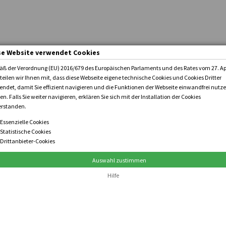
se Website verwendet Cookies
nd
ß der Verordnung (EU) 2016/679 des Europäischen Parlaments und des Rates vom 27. Ap
teilen wir Ihnen mit, dass diese Webseite eigene technische Cookies und Cookies Dritter
endet, damit Sie effizient navigieren und die Funktionen der Webseite einwandfrei nutz
n. Falls Sie weiter navigieren, erklären Sie sich mit der Installation der Cookies
erstanden.
Essenzielle Cookies
Statistische Cookies
Drittanbieter-Cookies
Auswahl zustimmen
Hilfe