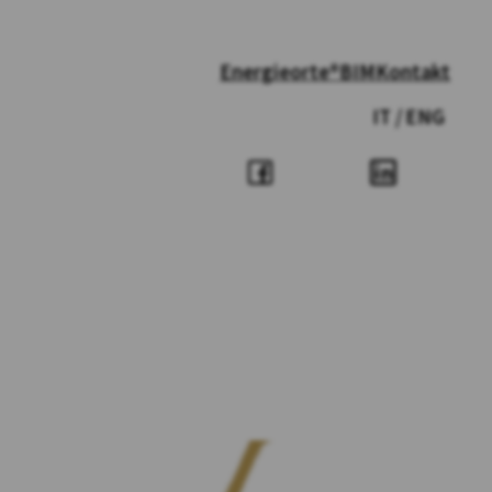
Energieorte®
BIM
Kontakt
IT
ENG