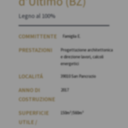
d’Ultimo (BZ)
Legno al 100%
COMMITTENTE
Famiglia E.
PRESTAZIONI
Progettazione architettonica
e direzione lavori, calcoli
energetici
LOCALITÁ
39010 San Pancrazio
ANNO DI
2017
COSTRUZIONE
SUPERFICIE
150m²/560m³
UTILE /