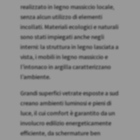
realizzato in legno massiccio locale,
senza alcun utilizzo di elementi
incollati. Materiali ecologici e naturali
sono stati impiegati anche negli
interni: la struttura in legno lasciata a
vista, i mobili in legno massiccio e
l’intonaco in argilla caratterizzano
l’ambiente.
Grandi superfici vetrate esposte a sud
creano ambienti luminosi e pieni di
luce, il cui comfort è garantito da un
involucro edilizio energeticamente
Progetti
efficiente, da schermature ben
Servizi