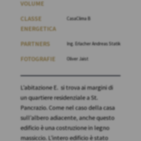
VOLUME
CLASSE
CasaClima B
ENERGETICA
PARTNERS
Ing. Erlacher Andreas Statik
FOTOGRAFIE
Oliver Jaist
L’abitazione E. si trova ai margini di
un quartiere residenziale a St.
Pancrazio. Come nel caso della casa
sull’albero adiacente, anche questo
edificio è una costruzione in legno
massiccio. L’intero edificio è stato